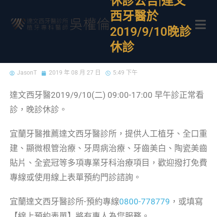
休診公告|達文
西牙醫於
2019/9/10晚診
休診
JasonT
2019 年 08 月 27 日
5:49 下午
達文西牙醫2019/9/10(二) 09:00-17:00 早午診正常看
診，晚診休診。
宜蘭牙醫推薦達文西牙醫診所，提供人工植牙、全口重
建、顯微根管治療、牙周病治療、牙齒美白、陶瓷美齒
貼片、全瓷冠等多項專業牙科治療項目，歡迎撥打免費
專線或使用線上表單預約門診諮詢。
宜蘭達文西牙醫診所-預約專線
0800-778779
，或填寫
【線上預約表單】將有專人為您服務。