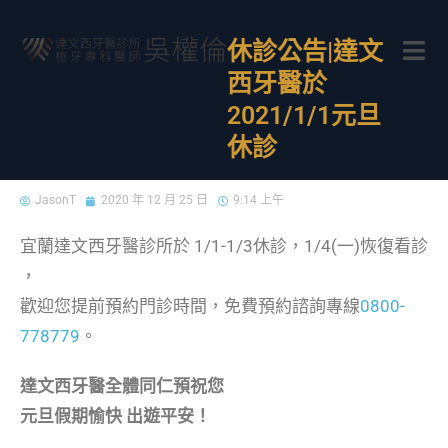
休診公告|達文
西牙醫於
2021/1/1元旦
休診
JasonT
2020 年 12 月 25 日
9:14 上午
宜蘭達文西牙醫診所於 1/1-1/3休診，1/4(一)恢復看診
，
歡迎您提前預約門診時間，免費預約諮詢專線
0800-
778779
。
達文西牙醫全體同仁預祝您
元旦假期愉快 出遊平安！