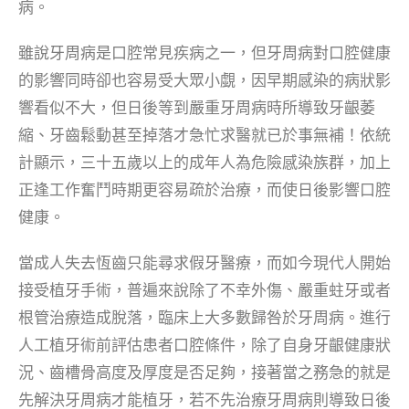
病。
雖說牙周病是口腔常見疾病之一，但牙周病對口腔健康
的影響同時卻也容易受大眾小覷，因早期感染的病狀影
響看似不大，但日後等到嚴重牙周病時所導致牙齦萎
縮、牙齒鬆動甚至掉落才急忙求醫就已於事無補！依統
計顯示，三十五歲以上的成年人為危險感染族群，加上
正逢工作奮鬥時期更容易疏於治療，而使日後影響口腔
健康。
當成人失去恆齒只能尋求假牙醫療，而如今現代人開始
接受植牙手術，普遍來說除了不幸外傷、嚴重蛀牙或者
根管治療造成脫落，臨床上大多數歸咎於牙周病。進行
人工植牙術前評估患者口腔條件，除了自身牙齦健康狀
況、齒槽骨高度及厚度是否足夠，接著當之務急的就是
先解決牙周病才能植牙，若不先治療牙周病則導致日後