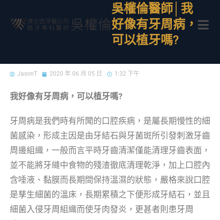
吳權倫醫師│我
好像有牙周病，
可以植牙嗎?
JasonT
2020 年 06 月 05 日
1:32 下午
我好像有牙周病，可以植牙嗎?
牙周病是我們時有所聞的口腔疾病，是屬長期慢性的細
菌感染，形成主因是由牙結石與牙菌斑所引發刺激牙齒
周邊組織，一般而言平時牙齒清潔僅能清理牙齒表面，
並不能將牙縫中食物的殘渣徹底清理乾淨，加上口腔內
含唾液、黏膜而長期間保持溫濕的狀態，嚴格來說口腔
是孳生細菌的溫床，長期累積之下便形成牙結石，並且
細菌入侵牙周組織而使牙肉發炎，更甚者則患牙周