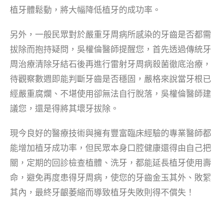
植牙體鬆動，將大幅降低植牙的成功率。
另外，一般民眾對於嚴重牙周病所感染的牙齒是否都需
拔除而抱持疑問，吳權倫醫師提醒您，首先透過傳統牙
周治療清除牙結石後再進行雷射牙周病殺菌徹底治療，
待觀察數週即能判斷牙齒是否穩固，嚴格來說當牙根已
經嚴重腐爛、不堪使用卻無法自行脫落，吳權倫醫師建
議您，還是得將其壞牙拔除。
現今良好的醫療技術與擁有豐富臨床經驗的專業醫師都
能增加植牙成功率，但民眾本身口腔健康還得由自己把
關，定期的回診檢查植體、洗牙，都能延長植牙使用壽
命，避免再度患得牙周病，使您的牙齒金玉其外、敗絮
其內，最終牙齦萎縮而導致植牙失敗則得不償失！